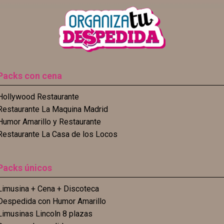
Packs con cena
Hollywood Restaurante
Restaurante La Maquina Madrid
Humor Amarillo y Restaurante
Restaurante La Casa de los Locos
Packs únicos
Limusina + Cena + Discoteca
Despedida con Humor Amarillo
Limusinas Lincoln 8 plazas