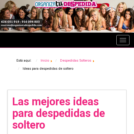
Desp
nave
Está aquí:
Inicio
Despedidas Solteros
Ideas para despedidas de soltero
Las mejores ideas
para despedidas de
soltero