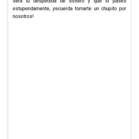
será tu despedida de soltero y que lo pases
estupendamente, ¡recuerda tomarte un chupito por
nosotros!