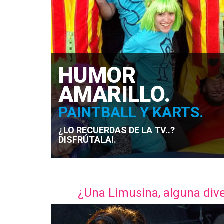
HUMOR
AMARILLO.
PAINTBALL Y KARTS.
¿LO RECUERDAS DE LA TV..?
DISFRÚTALA!.
¿Una Limusina, alguna diver