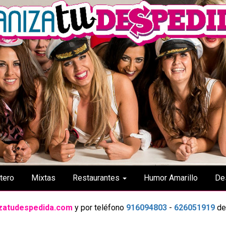
tero
Mixtas
Restaurantes
Humor Amarillo
De
zatudespedida.com
y por teléfono
916094803
-
626051919
de